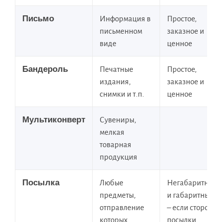
Письмо
Информация в
Простое,
письменном
заказное и
виде
ценное
Бандероль
Печатные
Простое,
издания,
заказное и
снимки и т.п.
ценное
Мультиконверт
Сувениры,
мелкая
товарная
продукция
Посылка
Любые
Негабаритные
предметы,
и габаритные
отправление
– если сторона
которых
посылки